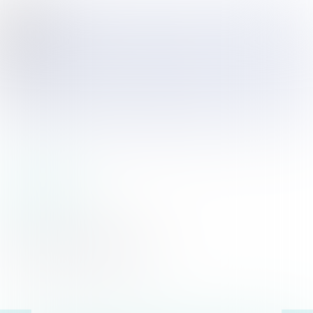
4. Als de patiënt zelf het levenseinde wil
(laten) bespoedigen
4.7 Euthanasie in andere
bijzondere situaties
Euthanasie kan soms ook plaatsvinden in
bijzondere situaties, zoals bij minderjarigen, bij
patiënten met een verstandelijke beperking, met
afasie, een verlaagd bewustzijn of bij comateuze
patiënten. Deze situaties zijn beschreven in het
KNMG-standpunt Beslissingen rond het
levenseinde
.
vorige
volgende